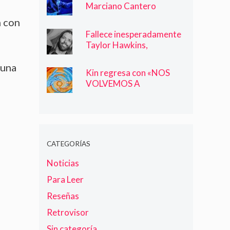
Marciano Cantero
n con
Fallece inesperadamente
Taylor Hawkins,
Baterista de Foo Fighters
 una
Kin regresa con «NOS
VOLVEMOS A
ENCONTRAR»
CATEGORÍAS
Noticias
Para Leer
Reseñas
Retrovisor
Sin categoría