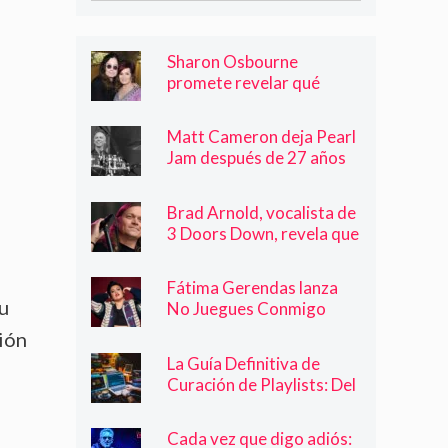
Sharon Osbourne
promete revelar qué
banda famosa sacó del
concierto de despedida
Matt Cameron deja Pearl
de Black Sabbath
Jam después de 27 años
como baterista
Brad Arnold, vocalista de
3 Doors Down, revela que
padece cáncer en etapa
avanzada
Fátima Gerendas lanza
su
No Juegues Conmigo
xión
La Guía Definitiva de
Curación de Playlists: Del
Arte a la Monetización
Cada vez que digo adiós: