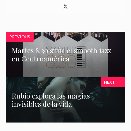
PREVIOUS
Martes 8:30 sitúa el smooth jazz
en Centroamérica
NEXT
Rubio explora las magias
invisibles de la vida