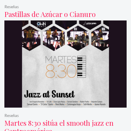
Reseñas
Pastillas de Azúcar o Cianuro
Reseñas
Martes 8:30 sitúa el smooth jazz en
Centroamérica