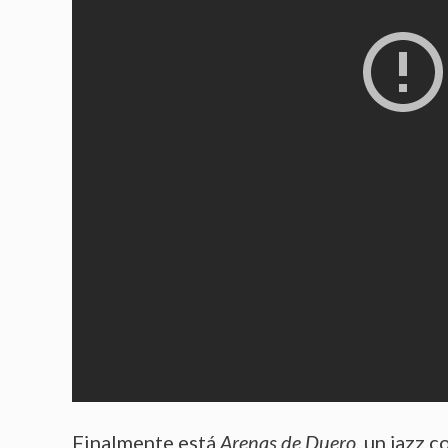
Finalmente está
Arenas de Duero
, un jazz c