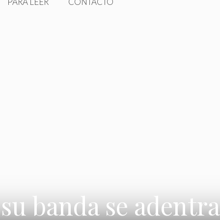
PARA LEER
CONTACTO
 su banda se adentr