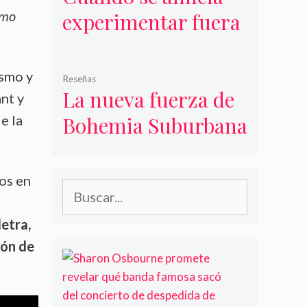
omo
experimentar fuera
del rock, Cecilia
Toussaint
ismo y
Reseñas
La nueva fuerza de
nt y
e la
Bohemia Suburbana
os en
Buscar:
letra,
ión de
S
h
a
r