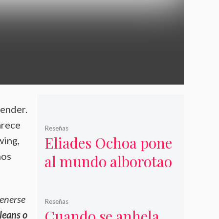
render.
arece
Reseñas
Eliades Ochoa pone
wing,
mos
al mundo alborotao
tenerse
Reseñas
Cuando se anhela
leans o