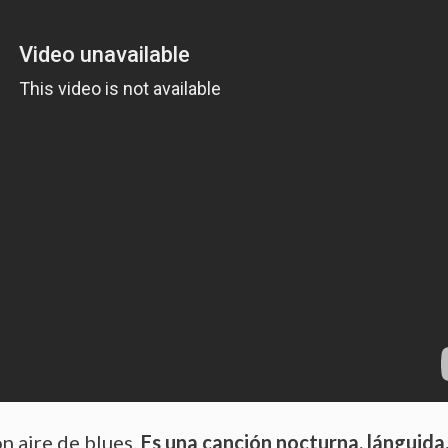
on aire de blues.
Es una canción nocturna, lánguida