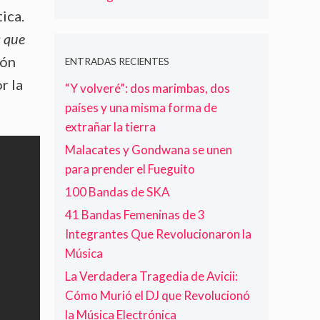
O
l
i
g
e
ica.
e
S
a
a
o
l
T
V
y
n
a que
c
a
O
l
o
o
y
ión
L
i
C
ENTRADAS RECIENTES
n
l
V
s
a
r la
c
“Y volveré”: dos marimbas, dos
o
E
t
n
i
r
M
s
países y una misma forma de
t
e
H
O
:
e
extrañar la tierra
r
a
S
D
r
t
Malacates y Gondwana se unen
w
A
e
o
o
k
E
l
para prender el Fueguito
d
i
N
A
100 Bandas de SKA
e
n
C
r
d
s
O
t
41 Bandas Femeninas de 3
e
,
N
e
Integrantes Que Revolucionaron la
s
B
T
a
p
Música
a
R
l
e
t
A
a
La Verdadera Tragedia de Avicii:
d
e
R
M
Cómo Murió el DJ que Revolucionó
i
r
»
o
d
la Música Electrónica
i
n