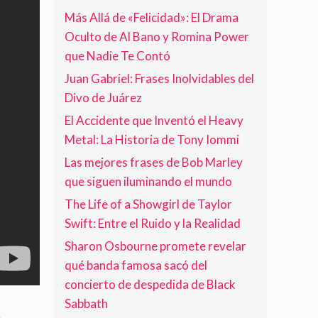
a
s
e
Más Allá de «Felicidad»: El Drama
d
t
t
Oculto de Al Bano y Romina Power
e
a
i
B
d
que Nadie Te Contó
z
l
e
a
Juan Gabriel: Frases Inolvidables del
a
F
c
c
Divo de Juárez
o
i
k
o
ó
El Accidente que Inventó el Heavy
S
F
n
Metal: La Historia de Tony Iommi
a
i
b
g
Las mejores frases de Bob Marley
b
h
que siguen iluminando el mundo
a
t
t
e
The Life of a Showgirl de Taylor
h
r
Swift: Entre el Ruido y la Realidad
s
Sharon Osbourne promete revelar
qué banda famosa sacó del
concierto de despedida de Black
Sabbath
,