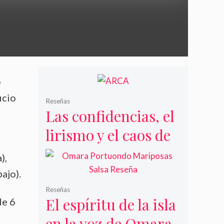
e
icio
Reseñas
Las confidencias, el
lirismo y el caos de
Arca
),
ajo).
Reseñas
El espíritu de la isla
de 6
en la voz de Omara