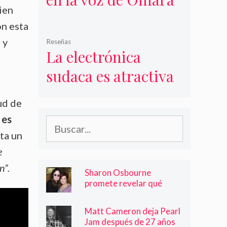
ien
Portuondo
on esta
 y
Reseñas
La electrónica
sudaca es atractiva
y sorpresiva
ud de
 es
Buscar:
ta un
e
n”.
Sharon Osbourne
promete revelar qué
banda famosa sacó del
concierto de despedida
Matt Cameron deja Pearl
de Black Sabbath
Jam después de 27 años