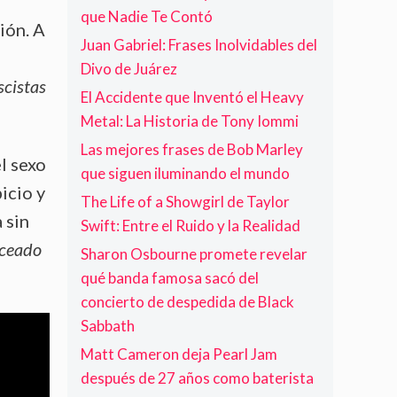
v
d
que Nadie Te Contó
z
a
ión. A
e
a
n
Juan Gabriel: Frases Inolvidables del
F
c
z
Divo de Juárez
o
i
a
scistas
o
ó
d
El Accidente que Inventó el Heavy
F
n
a
Metal: La Historia de Tony Iommi
i
g
Las mejores frases de Bob Marley
l sexo
h
que siguen iluminando el mundo
t
picio y
e
The Life of a Showgirl de Taylor
 sin
r
Swift: Entre el Ruido y la Realidad
s
nceado
Sharon Osbourne promete revelar
qué banda famosa sacó del
concierto de despedida de Black
Sabbath
Matt Cameron deja Pearl Jam
después de 27 años como baterista