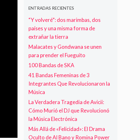
a
O
l
o
e
y
L
i
C
ENTRADAS RECIENTES
p
l
V
s
a
a
“Y volveré”: dos marimbas, dos
o
E
t
n
d
r
M
s
países y una misma forma de
t
e
H
O
:
e
c
extrañar la tierra
a
S
D
r
e
Malacates y Gondwana se unen
w
A
e
o
c
k
E
l
para prender el Fueguito
á
i
N
A
n
100 Bandas de SKA
n
C
r
c
s
O
t
e
41 Bandas Femeninas de 3
,
N
e
r
Integrantes Que Revolucionaron la
B
T
a
e
Música
a
R
l
n
t
A
a
e
La Verdadera Tragedia de Avicii:
e
R
M
t
Cómo Murió el DJ que Revolucionó
r
»
o
a
la Música Electrónica
i
n
p
s
e
a
Más Allá de «Felicidad»: El Drama
t
t
a
Oculto de Al Bano y Romina Power
a
i