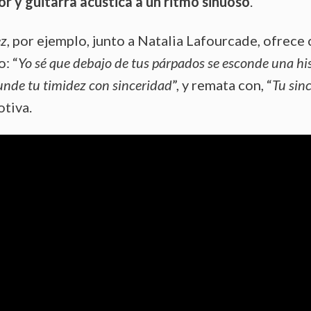
or y guitarra acústica a un ritmo sinuoso
.
ez
, por ejemplo, junto a Natalia Lafourcade, ofrece
: “
Yo sé que debajo de tus párpados se esconde una hi
unde tu timidez con sinceridad
”, y remata con, “
Tu sin
otiva.