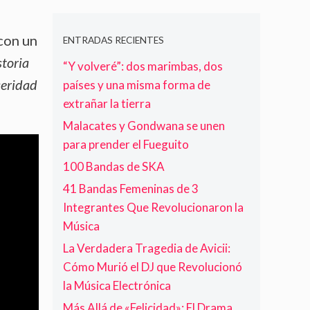
c
T
a
V
a
o
a
t
O
q
n
y
 con un
e
L
u
ENTRADAS RECIENTES
c
l
r
V
e
storia
i
“Y volveré”: dos marimbas, dos
o
i
E
p
e
r
s
M
ceridad
a
países y una misma forma de
r
H
t
O
d
extrañar la tierra
t
a
a
S
e
o
Malacates y Gondwana se unen
w
A
c
d
k
E
e
para prender el Fueguito
e
i
N
c
d
100 Bandas de SKA
n
C
á
e
s
O
n
41 Bandas Femeninas de 3
s
,
N
c
Integrantes Que Revolucionaron la
p
B
T
e
e
Música
a
R
r
d
t
A
e
La Verdadera Tragedia de Avicii:
i
e
R
n
Cómo Murió el DJ que Revolucionó
d
r
»
e
a
la Música Electrónica
i
t
d
s
a
Más Allá de «Felicidad»: El Drama