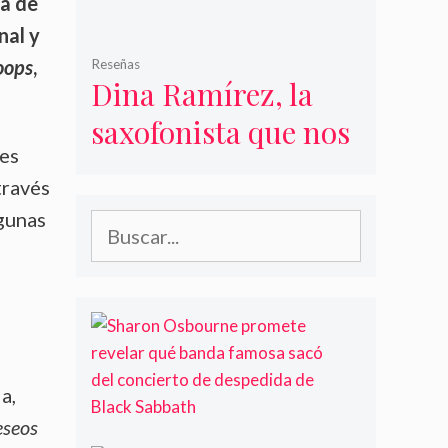
da de
Españolas
nal y
oops
,
Reseñas
Dina Ramírez, la
saxofonista que nos
mes
muestra tres caras
través
lgunas
Buscar:
S
h
a
r
a,
o
eseos
n