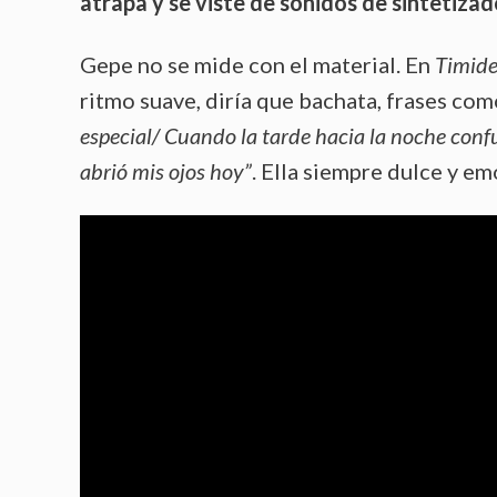
atrapa y se viste de sonidos de sintetizad
Gepe no se mide con el material. En
Timid
ritmo suave, diría que bachata, frases como
especial/ Cuando la tarde hacia la noche conf
abrió mis ojos hoy”
. Ella siempre dulce y em