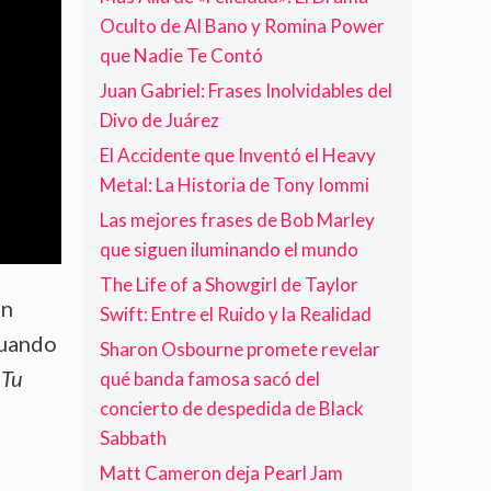
e
t
p
B
Oculto de Al Bano y Romina Power
a
a
l
d
que Nadie Te Contó
a
a
e
v
Juan Gabriel: Frases Inolvidables del
c
F
a
k
Divo de Juárez
o
n
S
o
z
El Accidente que Inventó el Heavy
a
F
a
Metal: La Historia de Tony Iommi
b
i
d
b
g
a
Las mejores frases de Bob Marley
a
h
que siguen iluminando el mundo
t
t
h
e
The Life of a Showgirl de Taylor
r
ón
Swift: Entre el Ruido y la Realidad
s
cuando
Sharon Osbourne promete revelar
 Tu
qué banda famosa sacó del
concierto de despedida de Black
Sabbath
Matt Cameron deja Pearl Jam